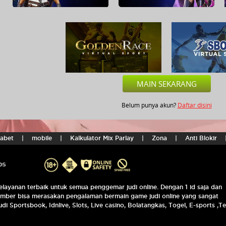
MAIN SEKARANG
Belum punya akun?
Daftar disini
iabet
|
mobile
|
Kalkulator Mix Parlay
|
Zona
|
Anti Blokir
layanan terbaik untuk semua penggemar judi online. Dengan 1 id saja dan
ember bisa merasakan pengalaman bermain game judi online yang sangat
 Sportsbook, Idnlive, Slots, Live casino, Bolatangkas, Togel, E-sports ,