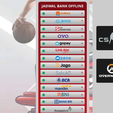
JADWAL BANK OFFLINE