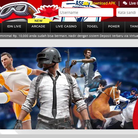
|
Download APK
Live 
NEW
IDN LIVE
ARCADE
LIVE CASINO
TOGEL
POKER
TAN
al Rp. 10,000 anda sudah bisa bermain, Hadir dengan sistem Deposit terbaru via Virtual 