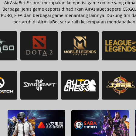
AirAsiaBet E-sport merupakan kompetisi game online yang dimai
Berbagai jenis game esports dihadirkan AirAsiaBet seperti CS:G
PUBG, FIFA dan berbagai game menantang lainnya. Dukung tim d
bertaruh di AirAsiaBet serta raih kesempatan mendapatkan