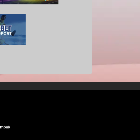
|
Tembak