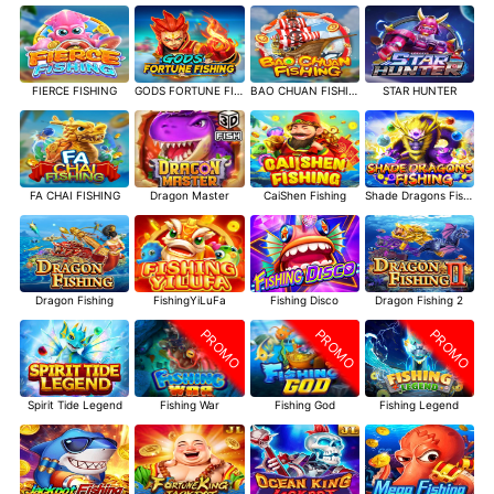
FIERCE FISHING
GODS FORTUNE FISHING
BAO CHUAN FISHING
STAR HUNTER
FA CHAI FISHING
Dragon Master
CaiShen Fishing
Shade Dragons Fishing
Dragon Fishing
FishingYiLuFa
Fishing Disco
Dragon Fishing 2
PROMO
PROMO
PROMO
Spirit Tide Legend
Fishing War
Fishing God
Fishing Legend