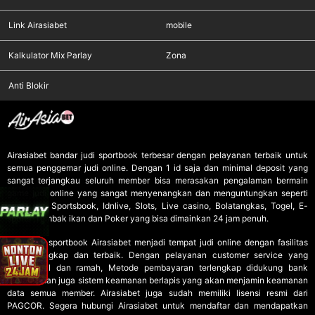
Link Airasiabet
mobile
Kalkulator Mix Parlay
Zona
Anti Blokir
Airasiabet
bandar judi sportbook terbesar dengan pelayanan terbaik untuk
semua penggemar judi online. Dengan 1 id saja dan minimal deposit yang
sangat terjangkau seluruh member bisa merasakan pengalaman bermain
game judi online yang sangat menyenangkan dan menguntungkan seperti
game judi Sportsbook, Idnlive, Slots, Live casino, Bolatangkas, Togel, E-
sports ,Tembak ikan dan Poker yang bisa dimainkan 24 jam penuh.
Agen judi sportbook
Airasiabet menjadi tempat judi online dengan fasilitas
paling lengkap dan terbaik. Dengan pelayanan customer service yang
profesional dan ramah, Metode pembayaran terlengkap didukung bank
ternama dan juga sistem keamanan berlapis yang akan menjamin keamanan
data semua member. Airasiabet juga sudah memiliki lisensi resmi dari
PAGCOR. Segera hubungi Airasiabet untuk mendaftar dan mendapatkan