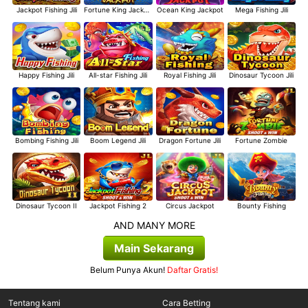
Jackpot Fishing Jili
Fortune King Jackpot
Ocean King Jackpot
Mega Fishing Jili
Happy Fishing Jili
All-star Fishing Jili
Royal Fishing Jili
Dinosaur Tycoon Jili
Bombing Fishing Jili
Boom Legend Jili
Dragon Fortune Jili
Fortune Zombie
Dinosaur Tycoon II
Jackpot Fishing 2
Circus Jackpot
Bounty Fishing
AND MANY MORE
Main Sekarang
Belum Punya Akun!
Daftar Gratis!
Tentang kami
Cara Betting